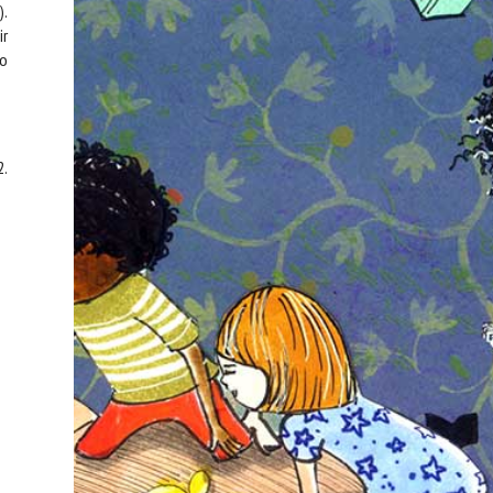
).
ir
ão
2.