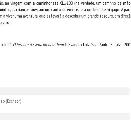
, na viagem com a caminhonete XLL-100 (na verdade, um carrinho de mão
intal, as crianças ouviram um canto diferente: era um bem-te-vi gago. A part
 a viver uma aventura, que as levará a descobrir um grande tesouro, em direç
Rastro.
io José.
O tesouro da serra do bem-bem
. Il. Evandro Luiz. São Paulo: Saraiva, 200
ozo
(Escritor)