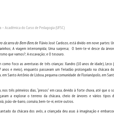
ia – Acadêmica do Curso de Pedagogia (UFSC)
ro da serra do Bem-Bem
, de Flávio José Cardozo, está divido em nove partes: 
arinhos; A viagem interrompida; Uma surpresa; O bem-te-vi desce da árvor
smo que vamos?; A escavação; e O tesouro.
m como foco as aventuras de três crianças: Xandro (10 anos de idade), Leco 
(7 anos e meio), enquanto passavam um feriadão prolongado na chácara d
ra, em Santo Antônio de Lisboa, pequena comunidade de Florianópolis, em San
m, nos três primeiros dias, “presos” em casa, devido à forte chuva, até que o s
aram a explorar o terreno da chácara, cheio de árvores e vários tipos 
biá, joão-de-barro, corruíra, bem-te-vi, entre outros.
antado da chácara dos avós, a criançada deu asas à imaginação e embarco