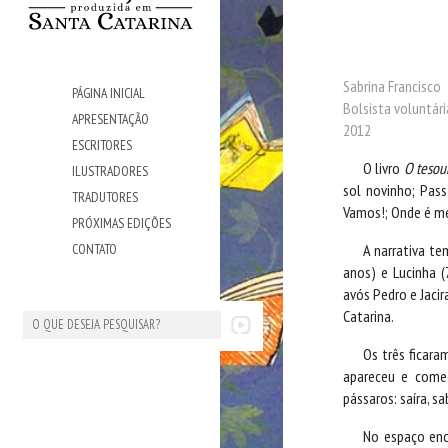
Sabrina Francisco
PÁGINA INICIAL
Bolsista voluntár
APRESENTAÇÃO
2012
ESCRITORES
O livro
O tesou
ILUSTRADORES
sol novinho; Pass
TRADUTORES
Vamos!; Onde é me
PRÓXIMAS EDIÇÕES
A narrativa te
CONTATO
anos) e Lucinha 
avós Pedro e Jaci
Catarina.
Os três ficara
apareceu e começ
pássaros: saíra, sa
No espaço enc