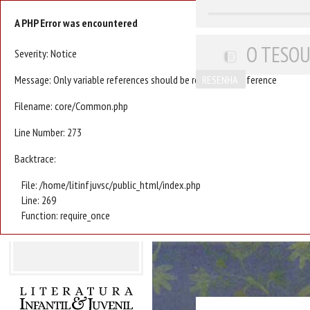
A PHP Error was encountered
O TESOU
Severity: Notice
Message: Only variable references should be returned by reference
RESENHA
Filename: core/Common.php
Line Number: 273
Backtrace:
File: /home/litinfjuvsc/public_html/index.php
Line: 269
Function: require_once