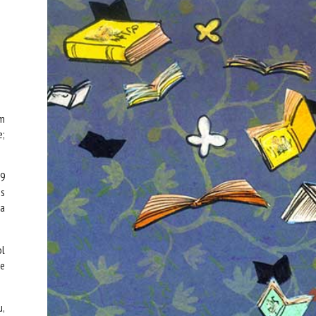
Um
e;
(9
os
ta
ol
de
u,