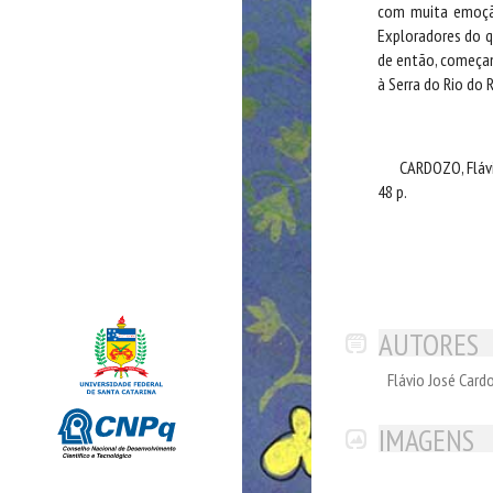
com muita emoção
Exploradores do qu
de então, começam
à Serra do Rio do 
CARDOZO, Fláv
48 p.
AUTORES
Flávio José Card
IMAGENS