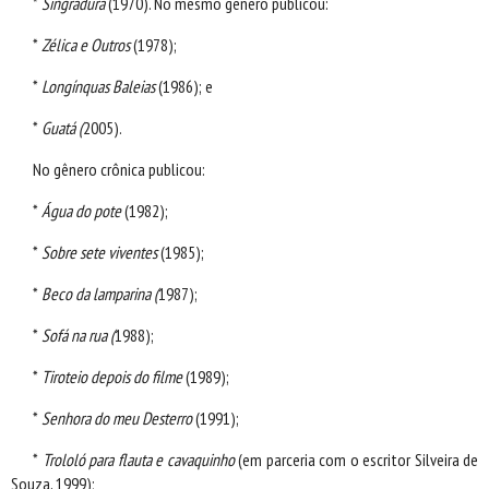
*
Singradura
(1970). No mesmo gênero publicou:
*
Zélica e Outros
(1978);
*
Longínquas Baleias
(1986); e
*
Guatá (
2005).
No gênero crônica publicou:
*
Água do pote
(1982);
*
Sobre sete viventes
(1985);
*
Beco da lamparina (
1987);
*
Sofá na rua (
1988);
*
Tiroteio depois do filme
(1989);
*
Senhora do meu Desterro
(1991);
*
Trololó para flauta e cavaquinho
(em parceria com o escritor Silveira de
Souza, 1999);