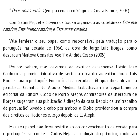
*
Duas violas arteiras
(em parceria com Sérgio da Costa Ramos, 2008).
Com Salim Miguel e Silveira de Souza organizou as coletâneas
Este mar
catarina
;
Este humor catarina
; e
Este amor catarina
.
Vale lembrar o seu papel como responsável pela tradução para o
português, na década de 1960, da obra de Jorge Luiz Borges, como
destacam Marlova Gonsales Aseff e Andréa Cesco (2005):
Poucos sabem, mas devemos ao escritor catarinense Flávio José
Cardozo a primeira iniciativa de verter a obra do argentino Jorge Luis
Borges para o português. Foi no final da década de 60, quando Cardozo e a
jornalista Cremilda de Araújo Medina trabalhavam no departamento
editorial da Editora Globo de Porto Alegre. Admiradores da literatura de
Borges, sugeriram sua publicação à direção da casa. Depois de um‘trabalho
de persuasão’, levado a cabo por ambos, a Globo providenciou a compra
dos direitos de Ficciones e, logo depois, de El Aleph.
Mas seu papel não ficou restrito ao do convencimento da versão para
o português; se coube a Carlos Nejar a tradução do primeiro, coube ao