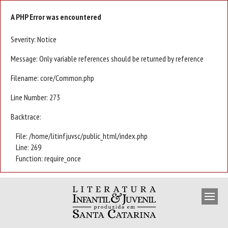
A PHP Error was encountered
Severity: Notice
Message: Only variable references should be returned by reference
Filename: core/Common.php
Line Number: 273
Backtrace:
File: /home/litinfjuvsc/public_html/index.php
Line: 269
Function: require_once
APRESENTAÇÃO