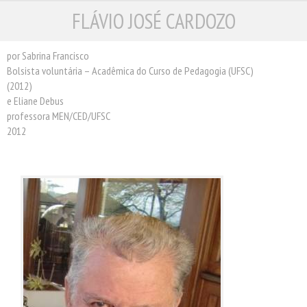
FLÁVIO JOSÉ CARDOZO
ESCRITORES
ILUSTRADORES
TRADUTORES
por Sabrina Francisco
Bolsista voluntária – Acadêmica do Curso de Pedagogia (UFSC)
PRÓXIMAS EDIÇÕES
(2012)
CONTATO
e Eliane Debus
professora MEN/CED/UFSC
2012