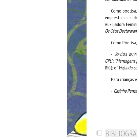
Como poetisa, 
empresta seus do
Auxiliadora Femin
Os Céus Declararam,
Como Poetisa, 
·
Revista Vent
GPL”; “Mensagens 
BIG); e “
Viajando c
Para crianças 
·
Casinha Pensa
BIBLIOGRA