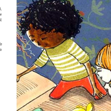
l,
de
ã
,
do
do