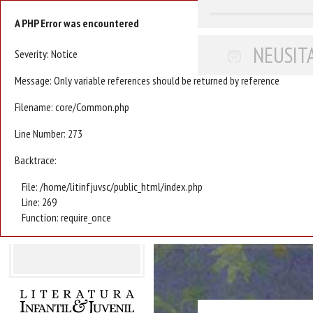
A PHP Error was encountered
NEUSIT
Severity: Notice
Message: Only variable references should be returned by reference
Filename: core/Common.php
Line Number: 273
Backtrace:
File: /home/litinfjuvsc/public_html/index.php
Line: 269
Function: require_once