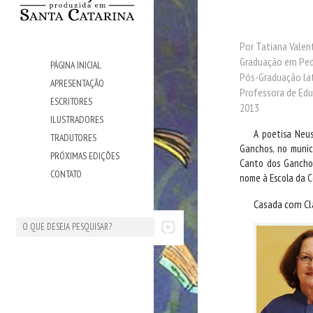
Por Tatiana Valen
Graduação em Ped
PÁGINA INICIAL
Pós-Graduação lat
APRESENTAÇÃO
Professora de Edu
ESCRITORES
2013
ILUSTRADORES
A poetisa Neu
TRADUTORES
Ganchos, no munic
PRÓXIMAS EDIÇÕES
Canto dos Ganchos
CONTATO
nome à Escola da C
Casada com Cla