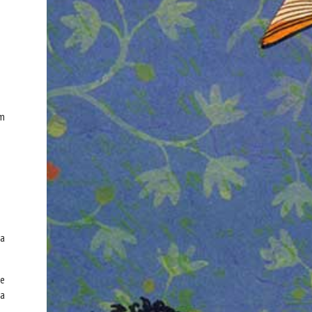
em
ta
de
ha