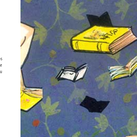
os
de
eu