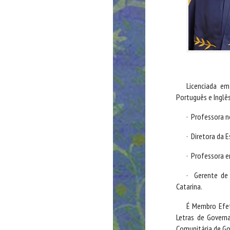
Licenciada em
Português e Inglês
·
Professora n
·
Diretora da E
·
Professora e
·
Gerente de
Catarina.
É Membro Efet
Letras de Govern
Comunitária de G