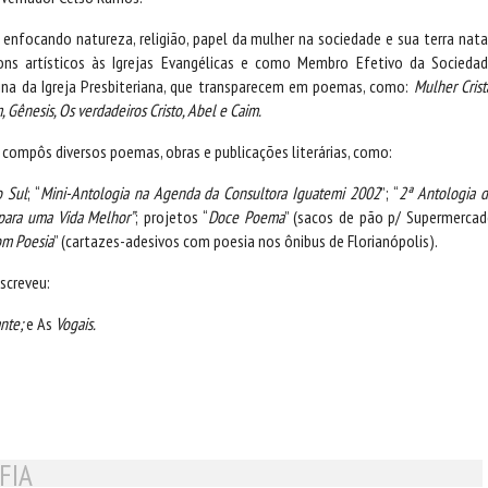
enfocando natureza, religião, papel da mulher na sociedade e sua terra nata
ns artísticos às Igrejas Evangélicas e como Membro Efetivo da Socieda
ina da Igreja Presbiteriana, que transparecem em poemas, como:
Mulher Crist
 Gênesis, Os verdadeiros Cristo, Abel e Caim.
compôs diversos poemas, obras e publicações literárias, como:
o Sul
; “
Mini-Antologia na Agenda da Consultora Iguatemi 2002
”; “
2ª Antologia 
para uma Vida Melhor”
; projetos “
Doce Poema
” (sacos de pão p/ Supermerca
om Poesia
” (cartazes-adesivos com poesia nos ônibus de Florianópolis).
escreveu:
nte;
e As
Vogais.
FIA