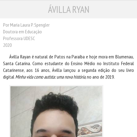
ÁVILLA RYAN
ESCRITORES
ILUSTRADORES
TRADUTORES
Por Maria Laura P. Spengler
Doutora em Educação
PRÓXIMAS EDIÇÕES
Professora UDESC
CONTATO
2020
Ávilla Rayan é natural de Patos na Paraíba e hoje mora em Blumenau,
Santa Catarina. Como estudante do Ensino Médio no Instituto Federal
Catarinense, aos 16 anos, Ávilla lançou a segunda edição do seu livro
digital
Minha vida como autista: uma nova história
, no ano de 2019.