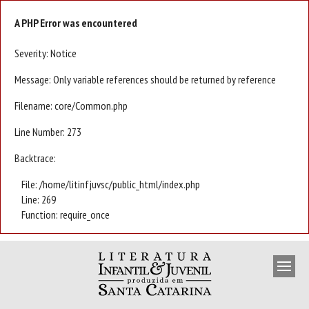
A PHP Error was encountered
Severity: Notice
Message: Only variable references should be returned by reference
Filename: core/Common.php
Line Number: 273
Backtrace:
File: /home/litinfjuvsc/public_html/index.php
Line: 269
Function: require_once
APRESENTAÇÃO