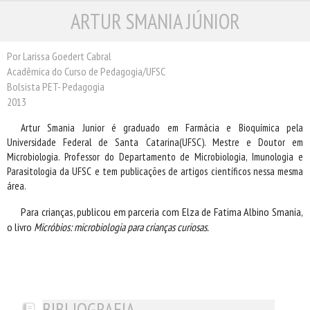
ARTUR SMANIA JÚNIOR
ESCRITORES
ILUSTRADORES
TRADUTORES
Por Larissa Goedert Cabral
Acadêmica do Curso de Pedagogia/UFSC
PRÓXIMAS EDIÇÕES
Bolsista PET- Pedagogia
CONTATO
2013
Artur Smania Junior é graduado em Farmácia e Bioquímica pela
Universidade Federal de Santa Catarina(UFSC). Mestre e Doutor em
Microbiologia. Professor do Departamento de Microbiologia, Imunologia e
Parasitologia da UFSC e tem publicações de artigos científicos nessa mesma
área.
Para crianças, publicou em parceria com Elza de Fatima Albino Smania,
o livro
Micróbios: microbiologia para crianças curiosas.
BIBLIOGRAFIA