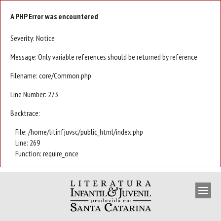
A PHP Error was encountered
Severity: Notice
Message: Only variable references should be returned by reference
Filename: core/Common.php
Line Number: 273
Backtrace:
File: /home/litinfjuvsc/public_html/index.php
Line: 269
Function: require_once
APRESENTAÇÃO