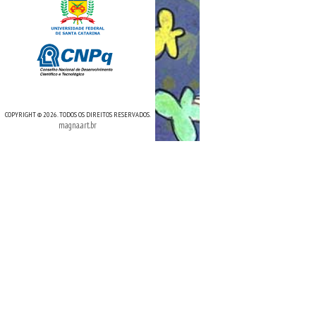
COPYRIGHT © 2026. TODOS OS DIREITOS RESERVADOS.
magna.art.br