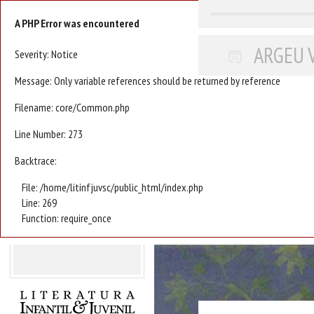
A PHP Error was encountered
ARGEU 
Severity: Notice
Message: Only variable references should be returned by reference
Filename: core/Common.php
Line Number: 273
Backtrace:
File: /home/litinfjuvsc/public_html/index.php
Line: 269
Function: require_once