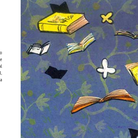
ão
 e
al
l,
da