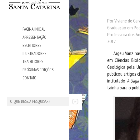
Por Viviane de Car
Graduação em Ped
PÁGINA INICIAL
Professora dos Ano
APRESENTAÇÃO
2017
ESCRITORES
Argeu Vanz nas
ILUSTRADORES
em Ciências Biol
TRADUTORES
Geológica pela Un
PRÓXIMAS EDIÇÕES
publicou artigos c
CONTATO
intitulado
A Saga 
tainha para o públ