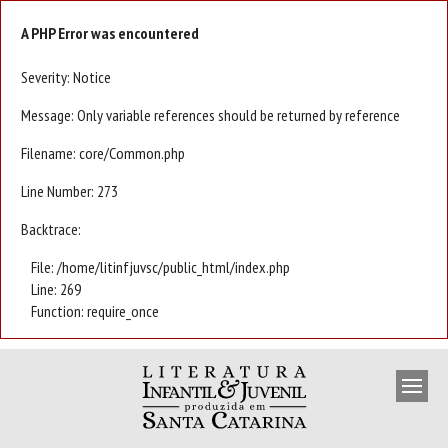
A PHP Error was encountered
Severity: Notice
Message: Only variable references should be returned by reference
Filename: core/Common.php
Line Number: 273
Backtrace:
File: /home/litinfjuvsc/public_html/index.php
Line: 269
Function: require_once
APRESENTAÇÃO