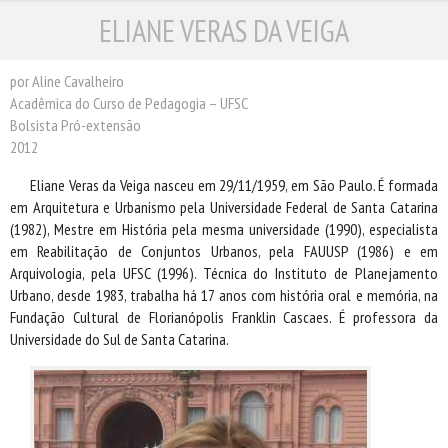
ELIANE VERAS DA VEIGA
ESCRITORES
ILUSTRADORES
TRADUTORES
por Aline Cavalheiro
Acadêmica do Curso de Pedagogia – UFSC
PRÓXIMAS EDIÇÕES
Bolsista Pró-extensão
CONTATO
2012
Eliane Veras da Veiga nasceu em 29/11/1959, em São Paulo. É formada
em Arquitetura e Urbanismo pela Universidade Federal de Santa Catarina
(1982), Mestre em História pela mesma universidade (1990), especialista
em Reabilitação de Conjuntos Urbanos, pela FAUUSP (1986) e em
Arquivologia, pela UFSC (1996). Técnica do Instituto de Planejamento
Urbano, desde 1983, trabalha há 17 anos com história oral e memória, na
Fundação Cultural de Florianópolis Franklin Cascaes. É professora da
Universidade do Sul de Santa Catarina.