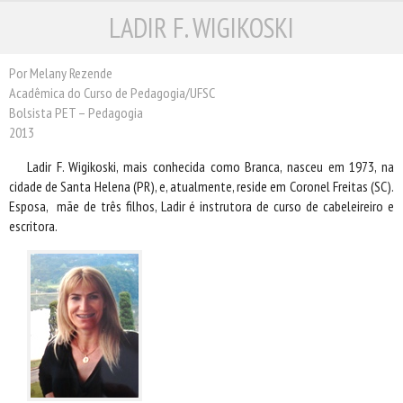
LADIR F. WIGIKOSKI
ESCRITORES
ILUSTRADORES
TRADUTORES
Por Melany Rezende
Acadêmica do Curso de Pedagogia/UFSC
PRÓXIMAS EDIÇÕES
Bolsista PET – Pedagogia
CONTATO
2013
Ladir F. Wigikoski, mais conhecida como Branca, nasceu em 1973, na
cidade de Santa Helena (PR), e, atualmente, reside em Coronel Freitas (SC).
Esposa, mãe de três filhos, Ladir é instrutora de curso de cabeleireiro e
escritora.