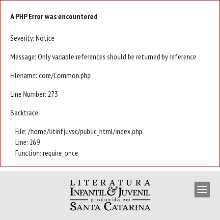
A PHP Error was encountered
Severity: Notice
Message: Only variable references should be returned by reference
Filename: core/Common.php
Line Number: 273
Backtrace:
File: /home/litinfjuvsc/public_html/index.php
Line: 269
Function: require_once
APRESENTAÇÃO