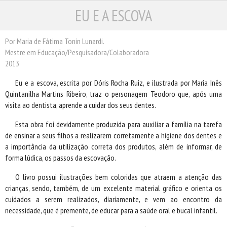
EU E A ESCOVA
ESCRITORES
ILUSTRADORES
TRADUTORES
Por Maria de Fátima Tonin Lunardi.
Mestre em Educação/Pesquisadora/Colaboradora
PRÓXIMAS EDIÇÕES
2013
CONTATO
Eu e a escova, escrita por Dóris Rocha Ruiz, e ilustrada por Maria Inês
Quintanilha Martins Ribeiro, traz o personagem Teodoro que, após uma
visita ao dentista, aprende a cuidar dos seus dentes.
Esta obra foi devidamente produzida para auxiliar a família na tarefa
de ensinar a seus filhos a realizarem corretamente a higiene dos dentes e
a importância da utilização correta dos produtos, além de informar, de
forma lúdica, os passos da escovação.
O livro possui ilustrações bem coloridas que atraem a atenção das
crianças, sendo, também, de um excelente material gráfico e orienta os
cuidados a serem realizados, diariamente, e vem ao encontro da
necessidade, que é premente, de educar para a saúde oral e bucal infantil.