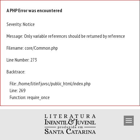
A PHP Error was encountered
Severity: Notice
Message: Only variable references should be returned by reference
Filename: core/Common.php
Line Number: 273
Backtrace:
File: /home/litinfjuvsc/public_html/index.php
Line: 269
Function: require_once
APRESENTAÇÃO