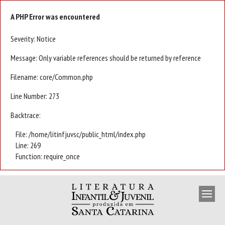
A PHP Error was encountered
Severity: Notice
Message: Only variable references should be returned by reference
Filename: core/Common.php
Line Number: 273
Backtrace:
File: /home/litinfjuvsc/public_html/index.php
Line: 269
Function: require_once
APRESENTAÇÃO