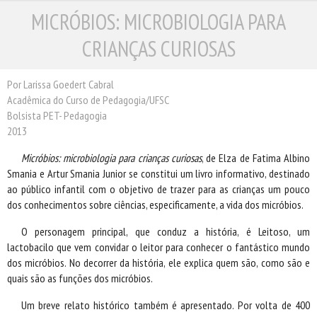
MICRÓBIOS: MICROBIOLOGIA PARA
ESCRITORES
ILUSTRADORES
CRIANÇAS CURIOSAS
TRADUTORES
PRÓXIMAS EDIÇÕES
Por Larissa Goedert Cabral
CONTATO
Acadêmica do Curso de Pedagogia/UFSC
Bolsista PET- Pedagogia
2013
Micróbios: microbiologia para crianças curiosas
, de Elza de Fatima Albino
Smania e Artur Smania Junior se constitui um livro informativo, destinado
ao público infantil com o objetivo de trazer para as crianças um pouco
dos conhecimentos sobre ciências, especificamente, a vida dos micróbios.
O personagem principal, que conduz a história, é Leitoso, um
lactobacilo que vem convidar o leitor para conhecer o fantástico mundo
dos micróbios. No decorrer da história, ele explica quem são, como são e
quais são as funções dos micróbios.
Um breve relato histórico também é apresentado. Por volta de 400