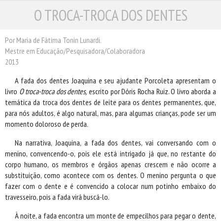
O TROCA-TROCA DOS DENTES
ESCRITORES
ILUSTRADORES
TRADUTORES
Por Maria de Fátima Tonin Lunardi.
Mestre em Educação/Pesquisadora/Colaboradora
PRÓXIMAS EDIÇÕES
2013
CONTATO
A fada dos dentes Joaquina e seu ajudante Porcoleta apresentam o
livro
O troca-troca dos dentes,
escrito por Dóris Rocha Ruiz. O livro aborda a
temática da troca dos dentes de leite para os dentes permanentes, que,
para nós adultos, é algo natural, mas, para algumas crianças, pode ser um
momento doloroso de perda.
Na narrativa, Joaquina, a fada dos dentes, vai conversando com o
menino, convencendo-o, pois ele está intrigado já que, no restante do
corpo humano, os membros e órgãos apenas crescem e não ocorre a
substituição, como acontece com os dentes. O menino pergunta o que
fazer com o dente e é convencido a colocar num potinho embaixo do
travesseiro, pois a fada virá buscá-lo.
À noite, a fada encontra um monte de empecilhos para pegar o dente,