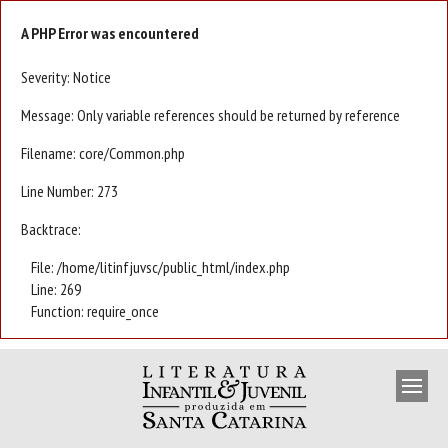
A PHP Error was encountered
Severity: Notice
Message: Only variable references should be returned by reference
Filename: core/Common.php
Line Number: 273
Backtrace:
File: /home/litinfjuvsc/public_html/index.php
Line: 269
Function: require_once
APRESENTAÇÃO