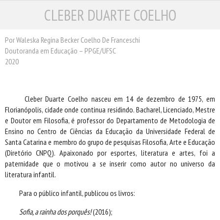
CLEBER DUARTE COELHO
ESCRITORES
ILUSTRADORES
TRADUTORES
Por Waleska Regina Becker Coelho De Franceschi
Doutoranda em Educação – PPGE/UFSC
PRÓXIMAS EDIÇÕES
2020
CONTATO
Cleber Duarte Coelho nasceu em 14 de dezembro de 1975, em
Florianópolis, cidade onde continua residindo. Bacharel, Licenciado, Mestre
e Doutor em Filosofia, é professor
do Departamento de Metodologia de
Ensino no Centro de Ciências da Educação da Universidade Federal de
Santa Catarina e membro do grupo de pesquisas Filosofia, Arte e Educação
(Diretório CNPQ). Apaixonado por esportes, literatura e artes, foi a
paternidade que o motivou a se inserir como autor no universo da
literatura infantil.
Para o público infantil, publicou os livros:
Sofia, a rainha dos porquês!
(2016);