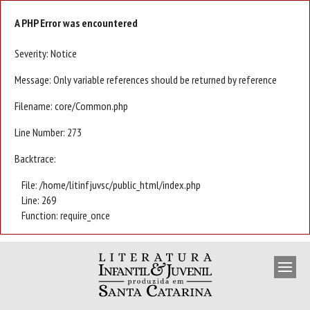
A PHP Error was encountered
Severity: Notice
Message: Only variable references should be returned by reference
Filename: core/Common.php
Line Number: 273
Backtrace:
File: /home/litinfjuvsc/public_html/index.php
Line: 269
Function: require_once
APRESENTAÇÃO