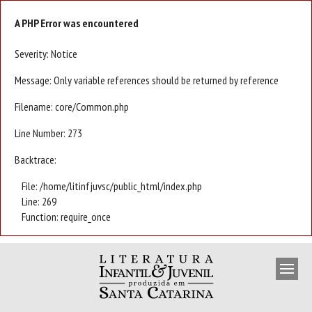
A PHP Error was encountered
Severity: Notice
Message: Only variable references should be returned by reference
Filename: core/Common.php
Line Number: 273
Backtrace:
File: /home/litinfjuvsc/public_html/index.php
Line: 269
Function: require_once
APRESENTAÇÃO