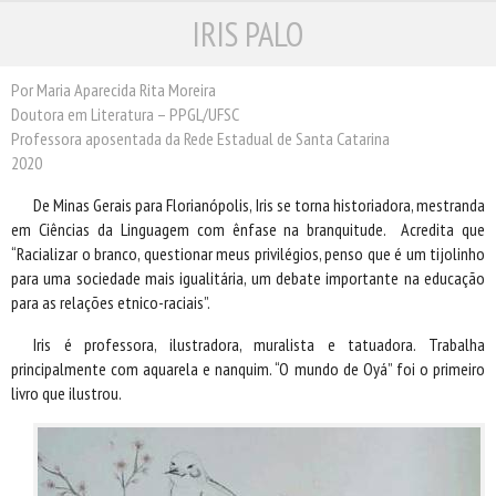
IRIS PALO
ESCRITORES
ILUSTRADORES
TRADUTORES
Por Maria Aparecida Rita Moreira
Doutora em Literatura – PPGL/UFSC
PRÓXIMAS EDIÇÕES
Professora aposentada da Rede Estadual de Santa Catarina
CONTATO
2020
De Minas Gerais para Florianópolis, Iris se torna historiadora, mestranda
em Ciências da Linguagem com ênfase na branquitude. Acredita que
“Racializar o branco, questionar meus privilégios, penso que é um tijolinho
para uma sociedade mais igualitária, um debate importante na educação
para as relações etnico-raciais”.
Iris é professora, ilustradora, muralista e tatuadora. Trabalha
principalmente com aquarela e nanquim. “O mundo de Oyá” foi o primeiro
livro que ilustrou.