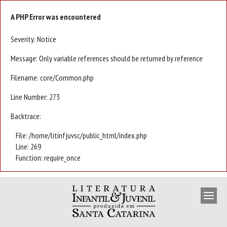
A PHP Error was encountered
Severity: Notice
Message: Only variable references should be returned by reference
Filename: core/Common.php
Line Number: 273
Backtrace:
File: /home/litinfjuvsc/public_html/index.php
Line: 269
Function: require_once
APRESENTAÇÃO