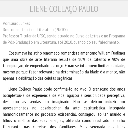
LIENE COLLAÇO PAULO
ESCRITORES
ILUSTRADORES
TRADUTORES
Por Lauro Junkes
Doutor em Teoria da Literatura (PUCRS)
PRÓXIMAS EDIÇÕES
Professor Titular da UFSC, tendo atuado no Curso de Letras e no Programa
CONTATO
de Pós-Graduação em Literatura, até 2010, quando do seu falecimento.
Costumava insistir o renomado romancista americano William Fualkner
que uma obra de arte literária resulta de 10% de talento e 90% de
transpiração, de empenhado esforço. E não se interpõem limites de idade,
mesmo porque fator relevante na determinação da idade é a mente, não
apenas a debilitação das células orgânicas.
Liene Collaço Paulo pode confirmá-lo ao vivo. O transcuro dos anos
locupletou-a de experiência de vida, aguçou a sensibilidade perceptiva,
deslindou as sendas do imaginário. Não se deixou induzir por
apressamentos no desabrochar da arte escriturística. Integrada
harmoniosamente no processo existencial, consagrou ao lar, marido e
filhos o melhor das suas energias, obtendo como resultado o brilho
fulgurante nas carreiras dos familiares. Mais serenada nas lides