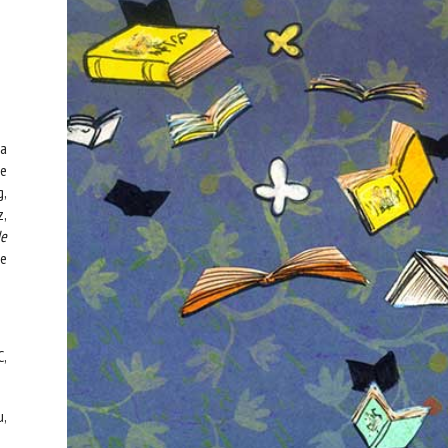
la
de
g,
z,
de
te
C,
u,