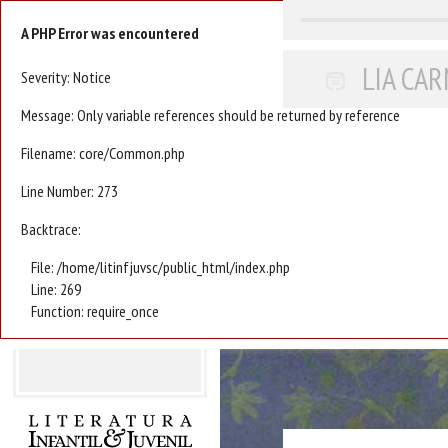
A PHP Error was encountered
LIA CA
Severity: Notice
Message: Only variable references should be returned by reference
Filename: core/Common.php
Line Number: 273
Backtrace:
File: /home/litinfjuvsc/public_html/index.php
Line: 269
Function: require_once