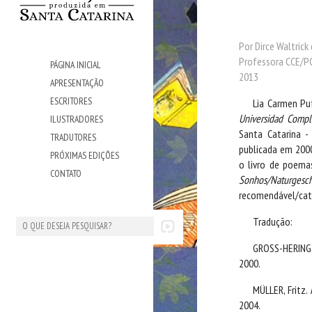
Por Dirce Waltric
Professora CCE/
PÁGINA INICIAL
2013
APRESENTAÇÃO
ESCRITORES
Lia Carmen Pu
Universidad Comp
ILUSTRADORES
Santa Catarina -
TRADUTORES
publicada em 2000
PRÓXIMAS EDIÇÕES
o livro de poemas
CONTATO
Sonhos/Naturgesc
recomendável/categ
Tradução:
GROSS-HERING,
2000.
MÜLLER, Fritz.
2004.