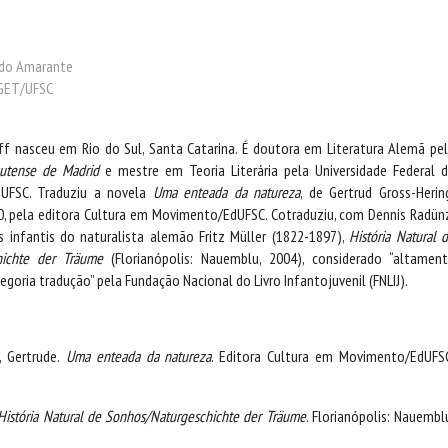
k do Amarante
PGET/UFSC
ff nasceu em Rio do Sul, Santa Catarina. É doutora em Literatura Alemã pe
lutense de Madrid
e mestre em Teoria Literária pela Universidade Federal 
 UFSC. Traduziu a novela
Uma enteada da natureza
, de Gertrud Gross-Herin
, pela editora Cultura em Movimento/EdUFSC. Cotraduziu, com Dennis Radün
 infantis do naturalista alemão Fritz Müller (1822-1897),
História Natural 
hichte der Träume
(Florianópolis: Nauemblu, 2004), considerado “altamen
oria tradução” pela Fundação Nacional do Livro Infantojuvenil (FNLIJ).
 Gertrude.
Uma enteada da natureza
. Editora Cultura em Movimento/EdUFS
História Natural de Sonhos/Naturgeschichte der Träume
. Florianópolis: Nauembl