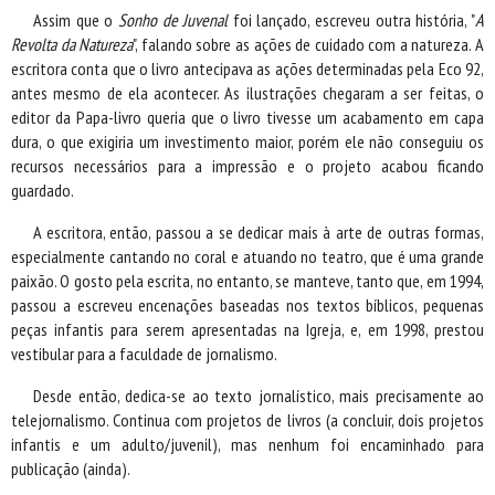
Assim que o
Sonho de Juvenal
foi lançado, escreveu outra história, "
A
Revolta da Natureza
", falando sobre as ações de cuidado com a natureza. A
escritora conta que o livro antecipava as ações determinadas pela Eco 92,
antes mesmo de ela acontecer. As ilustrações chegaram a ser feitas, o
editor da Papa-livro queria que o livro tivesse um acabamento em capa
dura, o que exigiria um investimento maior, porém ele não conseguiu os
recursos necessários para a impressão e o projeto acabou ficando
guardado.
A escritora, então, passou a se dedicar mais à arte de outras formas,
especialmente cantando no coral e atuando no teatro, que é uma grande
paixão. O gosto pela escrita, no entanto, se manteve, tanto que, em 1994,
passou a escreveu encenações baseadas nos textos bíblicos, pequenas
peças infantis para serem apresentadas na Igreja, e, em 1998, prestou
vestibular para a faculdade de jornalismo.
Desde então, dedica-se ao texto jornalístico, mais precisamente ao
telejornalismo. Continua com projetos de livros (a concluir, dois projetos
infantis e um adulto/juvenil), mas nenhum foi encaminhado para
publicação (ainda).