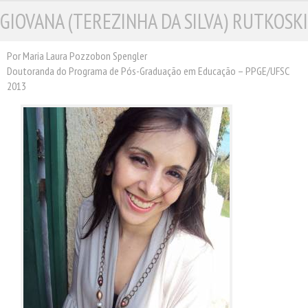
GIOVANA (TEREZINHA DA SILVA) RUTKOSKI
ESCRITORES
ILUSTRADORES
TRADUTORES
Por Maria Laura Pozzobon Spengler
Doutoranda do Programa de Pós-Graduação em Educação – PPGE/UFSC
PRÓXIMAS EDIÇÕES
2013
CONTATO