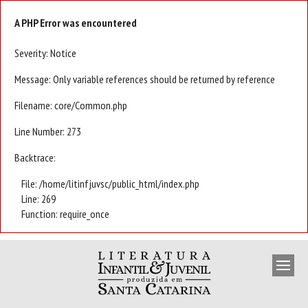
A PHP Error was encountered
Severity: Notice
Message: Only variable references should be returned by reference
Filename: core/Common.php
Line Number: 273
Backtrace:
File: /home/litinfjuvsc/public_html/index.php
Line: 269
Function: require_once
APRESENTAÇÃO