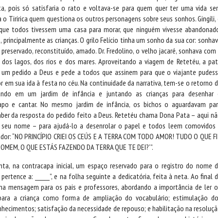
ísta, pois só satisfaria o rato e voltava-se para quem quer ter uma vida s
a o Tiririca quem questiona os outros personagens sobre seus sonhos. Gingili,
 que todos tivessem uma casa para morar, que ninguém vivesse abandonad
 principalmente as crianças. O grilo Felício tinha um sonho da sua cor: sonha
preservado, reconstituído, amado. Dr. Fredolino, o velho jacaré, sonhava com
 dos lagos, dos rios e dos mares. Aproveitando a viagem de Retetéu, a pa
 um pedido a Deus e pede a todos que assinem para que o viajante pudes
r em sua ida à festa no céu. Na continuidade da narrativa, tem-se o retorno 
ssando em um jardim de infância e juntando as crianças para desenhar
apo e cantar. No mesmo jardim de infância, os bichos o aguardavam pa
aber da resposta do pedido feito a Deus. Retetéu chama Dona Pata – aqui n
 seu nome – para ajudá-lo a desenrolar o papel e todos leem comovidos
dor: “NO PRINCÍPIO CRIEI OS CEÚS E A TERRA COM TODO AMOR! TUDO O QUE F
HOMEM, O QUE ESTÁS FAZENDO DA TERRA QUE TE DEI?’”.
enta, na contracapa inicial, um espaço reservado para o registro do nome 
o pertence a: ______”, e na folha seguinte a dedicatória, feita à neta. Ao final 
uma mensagem para os pais e professores, abordando a importância de ler 
 para a criança como forma de ampliação do vocabulário; estimulação d
hecimentos; satisfação da necessidade de repouso; e habilitação na resoluç