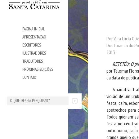
PÁGINA INICIAL
APRESENTAÇÃO
Por Vera Lúcia Oliv
Doutoranda do Pr
ESCRITORES
2013
ILUSTRADORES
TRADUTORES
RETETÉU: O pri
PRÓXIMAS EDIÇÕES
por Telomar Floren
da data de public
CONTATO
A narrativa tr
violão de um urub
festa, caíra, esb
apetrechos para 
Todos queriam sab
festa no céu trat
outro rumo; cada 
grande queijo que