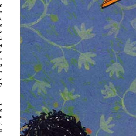
em
 o
o,
va
 a
ta
se
de
 o
ra
ão
 a
IZ
da
da
ou
os
ão