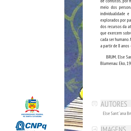
de conflitos, por
meio dos persona
individualidade 
explorados por pai
dos recursos da at
que exercem sobre
cada ser humano. N
a partir de 8 anos
BRUM, Else Sa
Blumenau: Eko, 19
AUTORES
Else Sant´ana B
IMAGENS