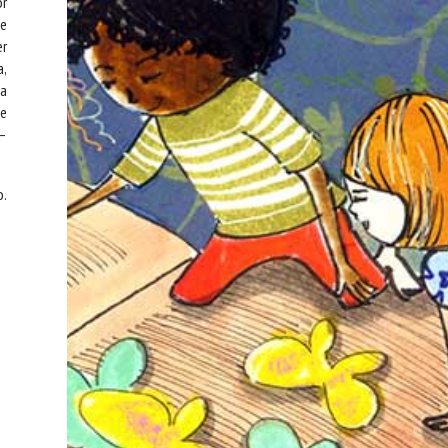
or
de
er
a,
ia
de
 –
o.