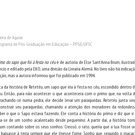
eira de Aguiar
ograma de Pós-Graduação em Educação – PPGE/UFSC
mo do sapo que foi à festa no céu
é de autoria de Else Sant’Anna Brum, ilustra
cio e editado pela EKO, uma divisão da Livraria Alemã. No livro não há indicaç
ação, mas a autora informou que foi publicado em 1994.
ata da história de Retetéu, um sapo que iria à festa no céu, escondido dentro 
u. Então, para não acontecer o que acontecera com o primo que, na volta 
orrachando-se numa pedra, ele decide levar um paraquedas. Retetéu junta se
construir seu paraquedas, chamando a atenção dos moradores da redondez
er o que o Sapo estava fazendo. Ele conta a história do primo e diz que ir
a-se de um sonho acalentado desde pequenino. A partir daí, a história to
um contando sobre os seus sonhos: Creosó, o rato, queria que a lua fosse 
 baixasse à terra sempre que ele tivesse fome. Sonho que, segundo o maca