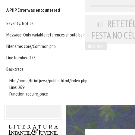
A PHP Error was encountered
RETETÉU
Severity: Notice
FESTA NO CÉ
Message: Only variable references should be returned by reference
Filename: core/Common.php
RESENHA
Line Number: 273
Backtrace:
File: /home/litinfjuvsc/public_html/index.php
Line: 269
Function: require_once