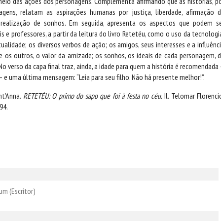
 meio das ações dos personagens. Complementa afirmando que as histórias, p
gens, relatam as aspirações humanas por justiça, liberdade, afirmação 
e realização de sonhos. Em seguida, apresenta os aspectos que podem s
s e professores, a partir da leitura do livro Retetéu, como o uso da tecnologi
ualidade; os diversos verbos de ação; os amigos, seus interesses e a influênc
 os outros, o valor da amizade; os sonhos, os ideais de cada personagem, 
o verso da capa final traz, ainda, a idade para quem a história é recomendada
 – e uma última mensagem: “Leia para seu filho. Não há presente melhor!”.
nt’Anna.
RETETÉU: O primo do sapo que foi à festa no céu.
Il. Telomar Florenci
94.
rum
(Escritor)