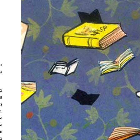
do
ão
do
da
us
a.
 à
ma
um
co