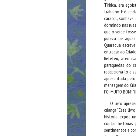
Tiririca, era ego
trabalho. E é aind
caracol, sonhava
dormindo nas ruas,
que o verde fosse 
pureza das águas
Quaraquá escreve
entregar ao Criado
Retetéu, aterri
paraquedas do s
recepcioná-lo e s
apresentada pelo
mensagem do Cria
FOI MUITO BOM! ‘
O livro apres
criança “Este livr
história, expõe 
contar histórias
sentimentos e con