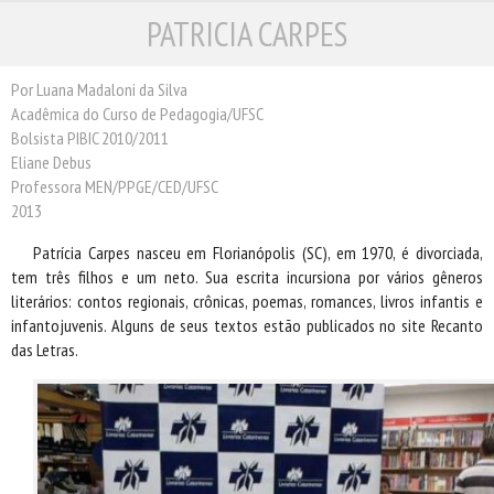
PATRICIA CARPES
ESCRITORES
ILUSTRADORES
TRADUTORES
Por Luana Madaloni da Silva
Acadêmica do Curso de Pedagogia/UFSC
PRÓXIMAS EDIÇÕES
Bolsista PIBIC 2010/2011
CONTATO
Eliane Debus
Professora MEN/PPGE/CED/UFSC
2013
Patrícia Carpes nasceu em Florianópolis (SC), em 1970, é divorciada,
tem três filhos e um neto. Sua escrita incursiona por vários gêneros
literários: contos regionais, crônicas, poemas, romances, livros infantis e
infantojuvenis. Alguns de seus textos estão publicados no site Recanto
das Letras.