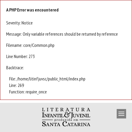
A PHP Error was encountered
Severity: Notice
Message: Only variable references should be returned by reference
Filename: core/Common.php
Line Number: 273
Backtrace:
File: /home/litinfjuvsc/public_html/index.php
Line: 269
Function: require_once
APRESENTAÇÃO