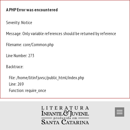
A PHP Error was encountered
Severity: Notice
Message: Only variable references should be returned by reference
Filename: core/Common.php
Line Number: 273
Backtrace:
File: /home/litinfjuvsc/public_html/index.php
Line: 269
Function: require_once
APRESENTAÇÃO