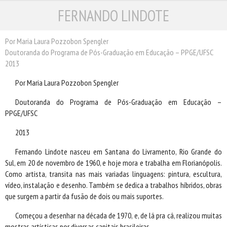
FERNANDO LINDOTE
ESCRITORES
ILUSTRADORES
TRADUTORES
Por Maria Laura Pozzobon Spengler
Doutoranda do Programa de Pós-Graduação em Educação – PPGE/UFSC
PRÓXIMAS EDIÇÕES
2013
CONTATO
Por Maria Laura Pozzobon Spengler
Doutoranda do Programa de Pós-Graduação em Educação –
PPGE/UFSC
2013
Fernando Lindote nasceu em Santana do Livramento, Rio Grande do
Sul, em 20 de novembro de 1960, e hoje mora e trabalha em Florianópolis.
Como artista, transita nas mais variadas linguagens: pintura, escultura,
vídeo, instalação e desenho. Também se dedica a trabalhos híbridos, obras
que surgem a partir da fusão de dois ou mais suportes.
Começou a desenhar na década de 1970, e, de lá pra cá, realizou muitas
mostras artísticas por diversas capitais brasileiras.