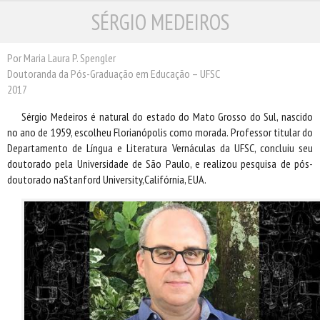
SÉRGIO MEDEIROS
ESCRITORES
ILUSTRADORES
TRADUTORES
Por Maria Laura P. Spengler
Doutoranda da Pós-Graduação em Educação – UFSC
PRÓXIMAS EDIÇÕES
2017
CONTATO
Sérgio Medeiros é natural do estado do Mato Grosso do Sul, nascido
no ano de 1959, escolheu Florianópolis como morada. Professor titular do
Departamento de Língua e Literatura Vernáculas da UFSC, concluiu seu
doutorado pela Universidade de São Paulo, e realizou pesquisa de pós-
doutorado naStanford University,Califórnia, EUA.