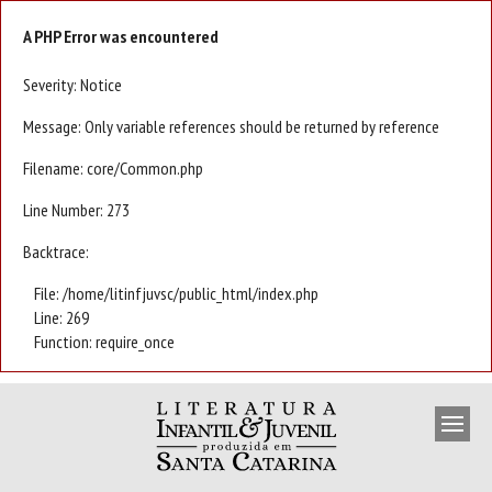
A PHP Error was encountered
Severity: Notice
Message: Only variable references should be returned by reference
Filename: core/Common.php
Line Number: 273
Backtrace:
File: /home/litinfjuvsc/public_html/index.php
Line: 269
Function: require_once
APRESENTAÇÃO